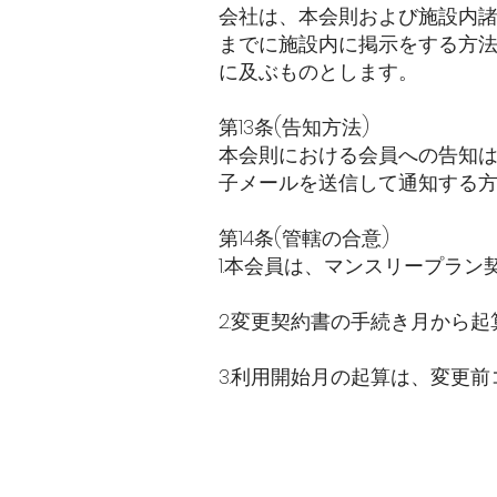
会社は、本会則および施設内諸
までに施設内に掲示をする方
に及ぶものとします。
第13条(告知方法)
本会則における会員への告知は
子メールを送信して通知する
第14条(管轄の合意)
1.本会員は、マンスリープラ
2.変更契約書の手続き月から
3.利用開始月の起算は、変更