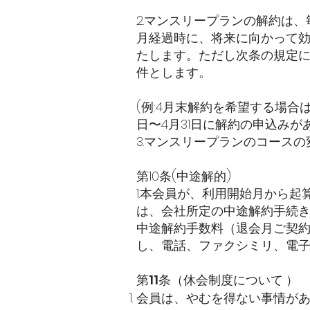
2.マンスリープランの解約は
月経過時に、将来に向かって効
たします。ただし次条の規定
件とします。
(例:4月末解約を希望する場合
日〜4月31日に解約の申込みが
3.マンスリープランのコース
第10条(中途解的)
1.本会員が、利用開始月から
は、会社所定の中途解約手続
中途解約手数料（退会月ご契約
し、電話、ファクシミリ、電
第11条（休会制度について ）
会員は、やむを得ない事情が