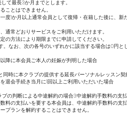
続して最長3か月までとします。
することはできません。
一度1か月以上通常会員として復帰・在籍した後に、新
し、通常どおりサービスをご利用いただけます。
所定の方法により期限までに申請してください。
ます。なお、次の各号のいずれかに該当する場合は0円と
込み以降に本会員ご本人の妊娠が判明した場合
入れと同時に本クラブの提供する延長パーソナルレッスン
を退会手続き当月に1回以上ご利用いただいた場合
クラブの判断による中途解約の場合3.中途解約手数料の支
約手数料の支払いを要する本会員は、中途解約手数料の支
リープランを解約することはできません。