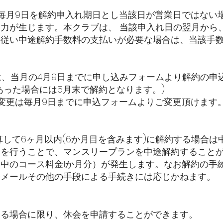
、毎月9日を解約申入れ期日とし当該日が営業日ではない
力が生じます。本クラブは、 当該申入れ日の翌月から
に従い中途解約手数料の支払いが必要な場合は、当該手
は、当月の4月9日までに申し込みフォームより解約の申込
あった場合には5月末で解約となります。)
の変更は毎月9日までに申込フォームよりご変更頂けます
起算して6ヶ月以内(6か月目を含みます)に解約する場合
きを行うことで、マンスリープランを中途解約すること
中のコース料金1か月分）が発生します。なお解約の手
子メールその他の手段による手続きには応じかねます。
ある場合に限り、休会を申請することができます。