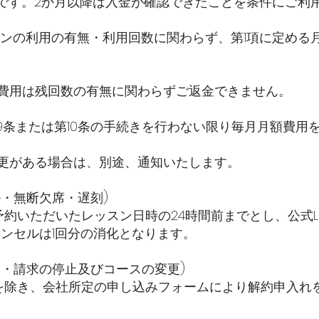
制です。2か月以降は入金が確認できたことを条件にご利
ションの利用の有無・利用回数に関わらず、第1項に定め
額費用は残回数の有無に関わらずご返金できません。
第9条または第10条の手続きを行わない限り毎月月額費用
変更がある場合は、別途、通知いたします。
ル・無断欠席・遅刻)
予約いただいたレッスン日時の24時間前までとし、公式LI
ンセルは1回分の消化となります。
約・請求の停止及びコースの変更)
合を除き、会社所定の申し込みフォームにより解約申入れ
。