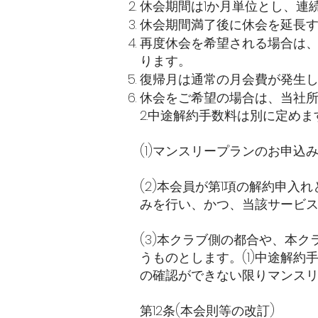
休会期間は1か月単位とし、連
休会期間満了後に休会を延長
再度休会を希望される場合は、
ります。
復帰月は通常の月会費が発生
休会をご希望の場合は、当社
2.中途解約手数料は別に定め
(1)マンスリープランのお申
(2)本会員が第1項の解約申
みを行い、かつ、当該サービス
(3)本クラブ側の都合や、本
うものとします。(1)中途解
の確認ができない限りマンス
第12条(本会則等の改訂)