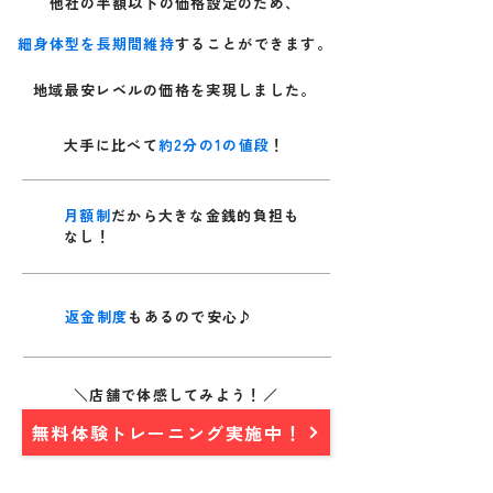
他社の半額以下の価格設定のため、
細身体型を長期間維持
することができます。
地域最安レベルの価格を実現しました。
大手に比べて
約2分の1の値段
！
月額制
だから大きな金銭的負担も
なし！
返金制度
もあるので安心♪
＼店舗で体感してみよう！／
無料体験トレーニング実施中！