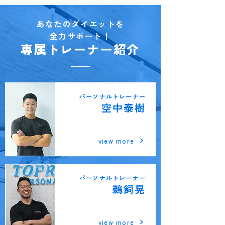
あなたのダイエットを
全力サポート！
専属トレーナー紹介
パーソナルトレーナー
空中泰樹
川西能勢口店
view more
パーソナルトレーナー
鵜飼晃
川西能勢口ANNEX店
view more