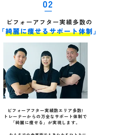
02
ビフォーアフター実績多数の
「綺麗に痩せるサポート
​体制
」
ビフォーアフター実績数エリア多数​!
トレーナーからの万全なサポート体制で
「綺麗に痩せる」が実現します。
おうちでの食事面でもあなたをひとりに