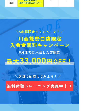
＼5名様限定キャンペーン！／
川西能勢口店限定
入会金無料キャンペーン
8月までに入会した方限定
33
00
0
,
最大
円OFF！
＼店舗で体感してみよう！／
無料体験トレーニング実施中！