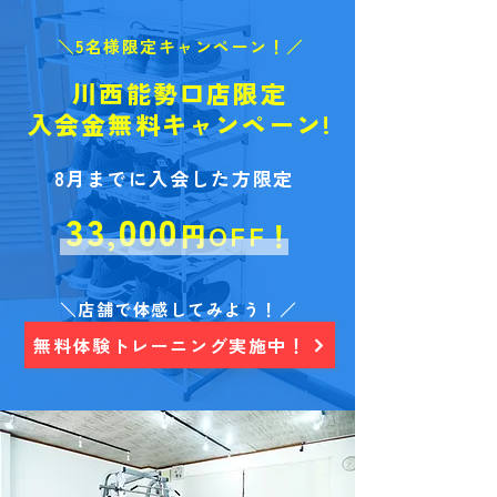
＼5名様限定キャンペーン！／
川西能勢口店限定
入会金無料キャンペーン!
8月までに入会した方限定
33
00
0
,
円OFF！
＼店舗で体感してみよう！／
無料体験トレーニング実施中！